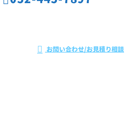
名古屋市をはじめ
愛知県や三重県な
受付／10:00～17:00
お問い合わせ/お見積り相談
どで板金工事やダクト保温工事なら有限会社水野工業
へ
ホーム
業務案内
施工実績
採用情報
会社概要
ブログ