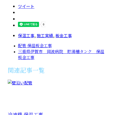
ツイート
保温工事
,
施工実績
,
板金工事
配管 保温板金工事
三重県伊賀市 岡波病院 貯湯槽タンク 保温
板金工事
関連記事一覧
冷凍機 保温工事