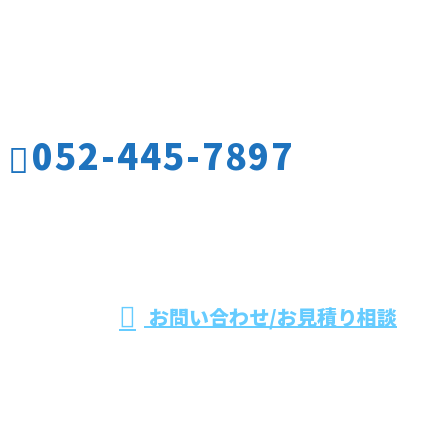
お問い合わせ
お電話でのお問い合わせ
052-445-7897
名古屋市をはじめ
愛知県や三重県な
受付／10:00～17:00
お問い合わせ/お見積り相談
どで板金工事やダクト保温工事なら有限会社水野工業
へ