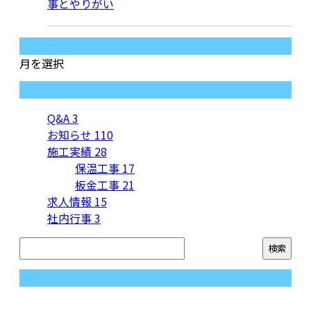
事とやりがい
月別アーカイブ
月を選択
カテゴリー
Q&A
3
お知らせ
110
施工実績
28
保温工事
17
板金工事
21
求人情報
15
社内行事
3
コラム