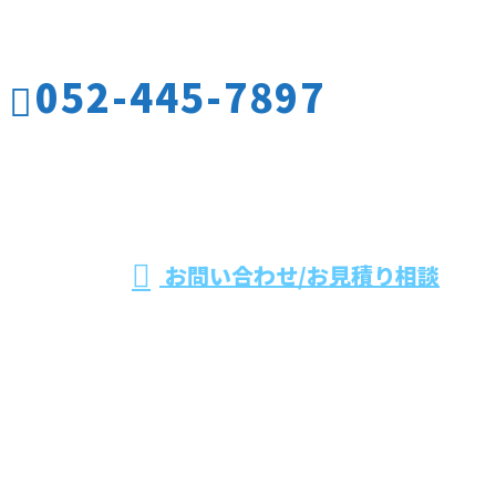
お電話でのお問い合わせ
052-445-7897
名古屋市をはじめ
愛知県や三重県な
受付／10:00～17:00
お問い合わせ/お見積り相談
どで板金工事やダクト保温工事なら有限会社水野工業
へ
ホーム
業務案内