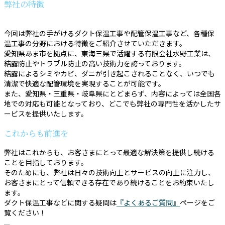
弊社の特徴
今回は弊社の手がけるダクト保温工事や配管保温工事など、各種保
温工事の分野における特徴をご紹介させていただきます。
愛知県あま市を拠点に、東海三県で活躍する有限会社水野工業は、
結露防止やトラブル防止の高い技術力を誇っております。
結露によるシミやカビ、ダニが引き起こされることなく、いつでも
清潔で快適な配管環境を実現することが可能です。
また、愛知県・三重県・岐阜県にとどまらず、内容によっては全国各
地での対応も可能となっており、どこでも弊社の専門性を活かしたサ
ービスを提供いたします。
これからも前進を
弊社はこれからも、お客さまにとって最適な解決策を提供し続ける
ことを目指しております。
そのためにも、弊社は日々の技術向上とサービスの向上に注力し、
お客さまにとって信頼できる存在であり続けることをお約束いたし
ます。
ダクト保温工事などに関する疑問は
『よくあるご質問』
ページをご
覧ください！