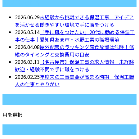
最近の投稿
2026.06.29
未経験から挑戦できる保温工事｜アイデア
を活かせる働きやすい環境で手に職をつける
2026.05.14
「手に職をつけたい」20代に勧める保温工
事の仕事｜愛知県あま市・水野工業の職場環境
2026.04.08
屋外配管のラッキング腐食放置は危険！修
繕のタイミングと交換費用の目安
2026.03.11
【名古屋市】保温工事の求人情報｜未経験
歓迎・経験不問で手に職をつける
2026.02.25
年度末の工事需要が高まる時期｜保温工職
人の仕事とやりがい
月別アーカイブ
月を選択
カテゴリー