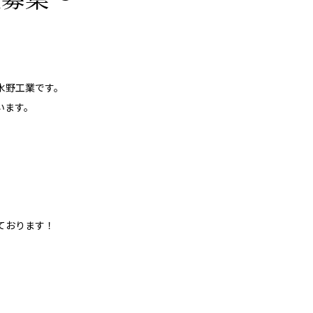
水野工業です。
います。
ております！