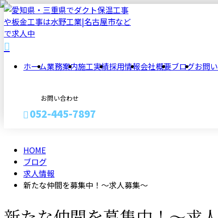
BLOG
ホーム
業務案内
施工実績
採用情報
会社概要
ブログ
お問い
お問い合わせ
052-445-7897
HOME
お見積り
ブログ
求人情報
新たな仲間を募集中！～求人募集～
新たな仲間を募集中！～求