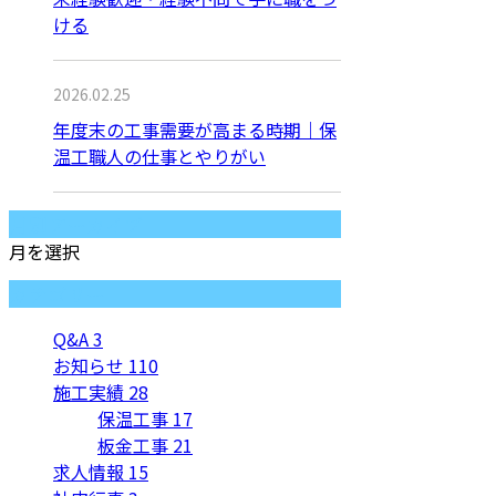
ける
2026.02.25
年度末の工事需要が高まる時期｜保
温工職人の仕事とやりがい
月別アーカイブ
月を選択
カテゴリー
Q&A
3
お知らせ
110
施工実績
28
保温工事
17
板金工事
21
求人情報
15