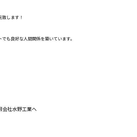
｡
元致します！
トでも良好な人間関係を築いています。
限会社水野工業へ