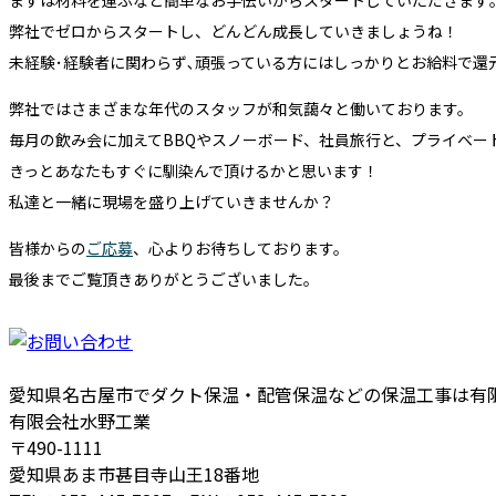
まずは材料を運ぶなど簡単なお手伝いからスタートしていただきます
弊社でゼロからスタートし、どんどん成長していきましょうね！
未経験･経験者に関わらず､頑張っている方にはしっかりとお給料で還
弊社ではさまざまな年代のスタッフが和気藹々と働いております。
毎月の飲み会に加えてBBQやスノーボード、社員旅行と、プライベー
きっとあなたもすぐに馴染んで頂けるかと思います！
私達と一緒に現場を盛り上げていきませんか？
皆様からの
ご応募
、心よりお待ちしております。
最後までご覧頂きありがとうございました。
愛知県名古屋市でダクト保温・配管保温などの保温工事は有
有限会社水野工業
〒490-1111
愛知県あま市甚目寺山王18番地