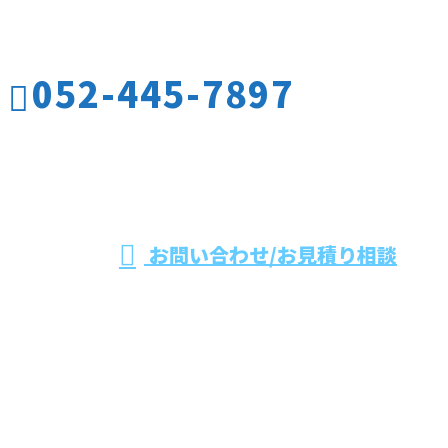
お電話でのお問い合わせ
052-445-7897
名古屋市をはじめ
愛知県や三重県な
受付／10:00～17:00
お問い合わせ/お見積り相談
どで板金工事やダクト保温工事なら有限会社水野工業
へ
ホーム
業務案内