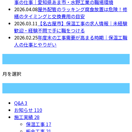
事の仕事｜愛知県あま市・水野工業の職場環境
2026.04.08
屋外配管のラッキング腐食放置は危険！修
繕のタイミングと交換費用の目安
2026.03.11
【名古屋市】保温工事の求人情報｜未経験
歓迎・経験不問で手に職をつける
2026.02.25
年度末の工事需要が高まる時期｜保温工職
人の仕事とやりがい
月別アーカイブ
月を選択
カテゴリー
Q&A
3
お知らせ
110
施工実績
28
保温工事
17
板金工事
21