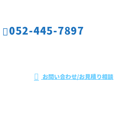
お電話でのお問い合わせ
052-445-7897
名古屋市をはじめ
愛知県や三重県な
受付／10:00～17:00
お問い合わせ/お見積り相談
どで板金工事やダクト保温工事なら有限会社水野工業
へ
ホーム
業務案内