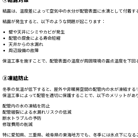
結露は、温度差によって空気中の水分が配管表面に水滴として付着す
結露が発生すると、以下のような問題が起こります：
壁や天井にシミやカビが発生
配管の腐食による寿命短縮
天井からの水漏れ
周辺設備の故障
保温工事を施すことで、配管表面の温度が周囲環境の露点温度を下回
②凍結防止
冬季の気温が低下すると、屋外や非暖房空間の配管内の水が凍結する
保温工事によって配管を適切に保護することで、以下のメリットがあ
配管内の水の凍結を防止
配管破裂による水漏れリスクの低減
断水トラブルの予防
修理費用の削減
特に愛知県、三重県、岐阜県の東海地方でも、冬季には氷点下になる