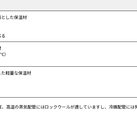
料とした保温材
劣る
材
0℃）
した軽量な保温材
ば、高温の蒸気配管にはロックウールが適していますし、冷媒配管には