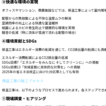
③快適な環境の実現
オフィスやマンション、商業施設などでは、保温工事によって室内環
配管からの熱放散による不快な温度ムラの解消
空調効率の向上による快適な室温維持
結露によるカビの発生防止で健康的な環境を実現
騒音の低減（特に流体が高速で流れる配管の場合）
④環境貢献とSDGs
保温工事はエネルギー消費の削減を通じて、CO2排出量の削減にも貢
エネルギー消費削減によるCO2排出量の低減
SDGs目標7「エネルギーをみんなに そしてクリーンに」への貢献
SDGs目標13「気候変動に具体的な対策を」への貢献
2025年の省エネ法改正に向けた対応策としても有効
保温工事の施工プロセス
保温工事は、以下のようなプロセスで進められます。各ステップでき
①現場調査・ヒアリング